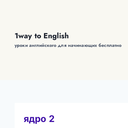
Перейти
к
содержимому
1way to English
уроки английского для начинающих бесплатно
ядро 2