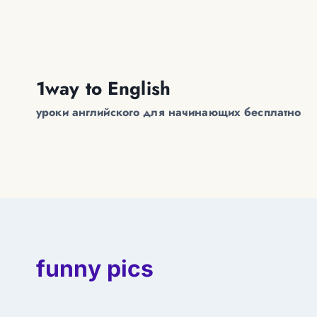
Перейти
к
содержимому
1way to English
уроки английского для начинающих бесплатно
funny pics