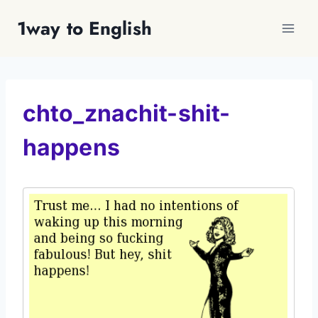
Перейти
1way to English
к
содержимому
chto_znachit-shit-
happens