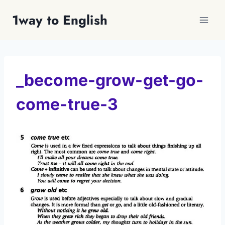
Перейти
1way to English
к
содержимому
_become-grow-get-go-
come-true-3