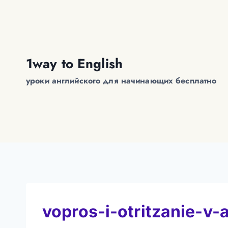
Перейти
к
содержимому
1way to English
уроки английского для начинающих бесплатно
vopros-i-otritzanie-v-