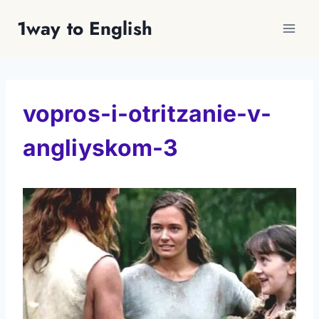
Перейти
1way to English
к
содержимому
vopros-i-otritzanie-v-
angliyskom-3