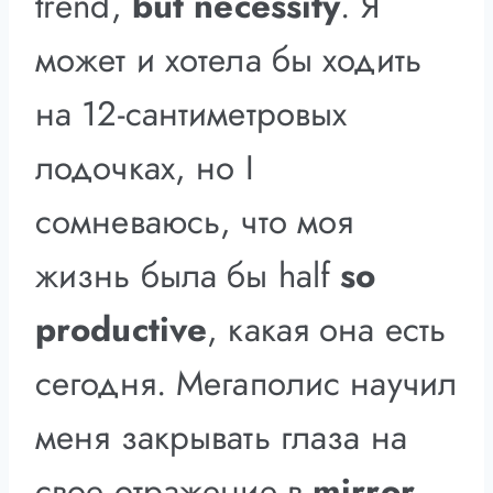
trend,
but
necessity
. Я
может и хотела бы ходить
на 12-сантиметровых
лодочках, но I
сомневаюсь, что моя
жизнь была бы half
so
productive
, какая она есть
сегодня. Мегаполис научил
меня закрывать глаза на
свое отражение в
mirror
,