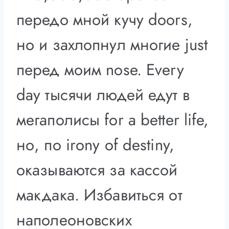
передо мной кучу doors,
но и захлопнул многие just
перед моим nose. Every
day тысячи людей едут в
мегаполисы for a better life,
но, по irony of destiny,
оказываются за кассой
макдака. Избавиться от
наполеоновских