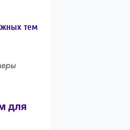
ажных тем
меры
м для