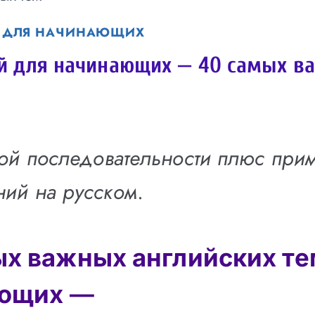
 ДЛЯ НАЧИНАЮЩИХ
й для начинающих — 40 самых в
кой последовательности плюс при
ий на русском
.
х важных английских те
ющих
—