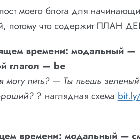
пост моего блога для начинающи
й, потому что содержит ПЛАН Д
оящем времени: модальный —
й глагол — be
 я могу пить? — Ты пьешь зелены
хороший?
?
наглядная схема
bit.l
щем времени: модальный — с