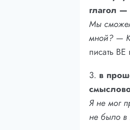
глагол —
Мы сможем
мной? — К
писать BE
3.
в прош
смыслово
Я не мог п
не было в 