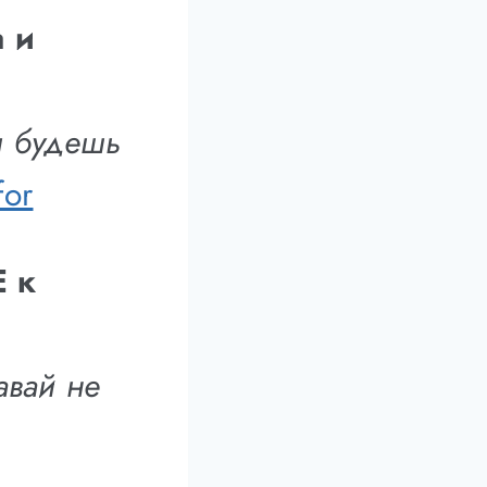
 и
ы будешь
for
 к
авай не