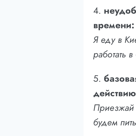
4.
неудоб
времени: a
Я еду в Ки
работать в
5.
базов
действию
Приезжай 
будем пит