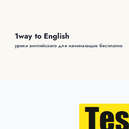
Перейти
к
содержимому
1way to English
уроки английского для начинающих бесплатно