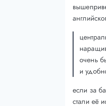
вышеприве
английског
централ
наращив
очень б
и удобн
если за б
стали её 