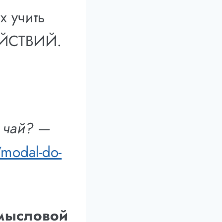
х учить
ЕЙСТВИЙ.
й чай? —
y/modal-do-
мысловой