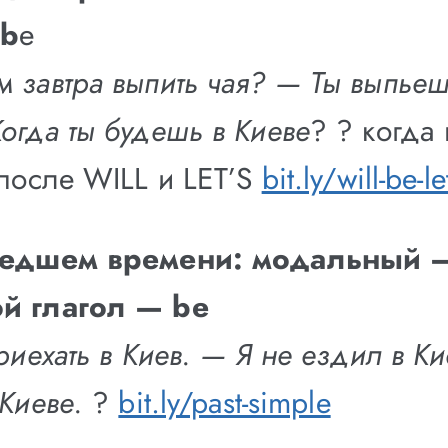
 b
e
 завтра выпить чая? — Ты выпьеш
огда ты будешь в Киеве
?
?
когда
 после WILL и LET’S
bit.ly/will-be-le
едшем времени: модальный 
й глагол — be
риехать в Киев. — Я не ездил в К
Киеве.
?
bit.ly/past-simple