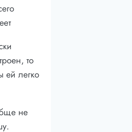
сего
еет
ски
троен, то
ы ей легко
обще не
шу.