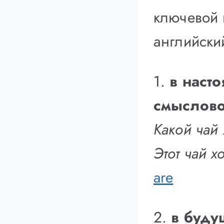
ключевой 
английски
1.
в наст
смыслово
Какой чай
Этот чай 
are
2.
в буду