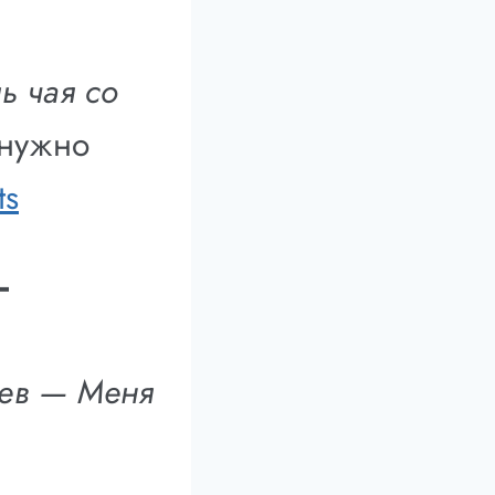
ь чая со
 нужно
ts
—
иев — Меня