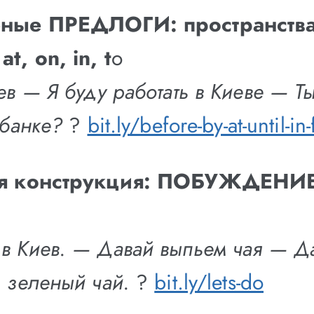
ные ПРЕДЛОГИ: пространства
t, on, in, t
o
ев — Я буду работать в Киеве — Т
 банке?
?
bit.ly/before-by-at-until-in-
ая конструкция: ПОБУЖДЕНИЕ
в Киев. — Давай выпьем чая — Д
ь зеленый чай.
?
bit.ly/lets-do