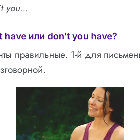
’t you…
t have или don’t you have?
нты правильные. 1-й для письмен
азговорной.