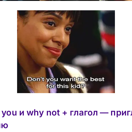
 you и why not + глагол — пр
ию