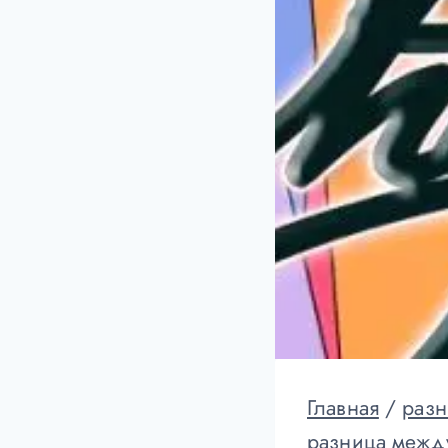
Главная
/
разн
разница межд