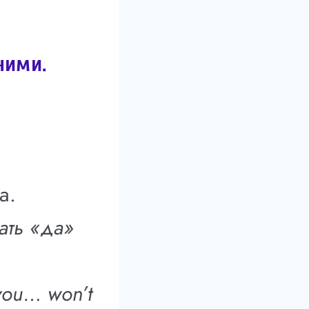
ними.
а.
ать «да»
you… won’t