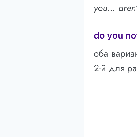
you… aren
do you no
оба вариа
2-й для р