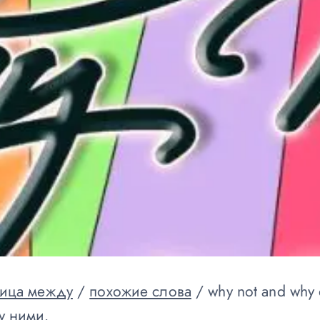
ица между
/
похожие слова
/
why not and why 
у ними.