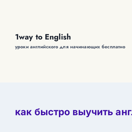
Перейти
к
содержимому
1way to English
уроки английского для начинающих бесплатно
как быстро выучить ан