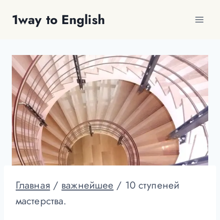
Перейти
1way to English
к
содержимому
Главная
/
важнейшее
/
10 ступеней
мастерства.