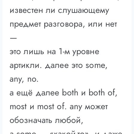
известен ли слушающему
предмет разговора, или нет
—
это лишь на 1-м уровне
артикли. далее это some,
any, no.
а ещё далее both и both of,
most и most of. any может
обозначать любой,
а some — «какой-то». и даже