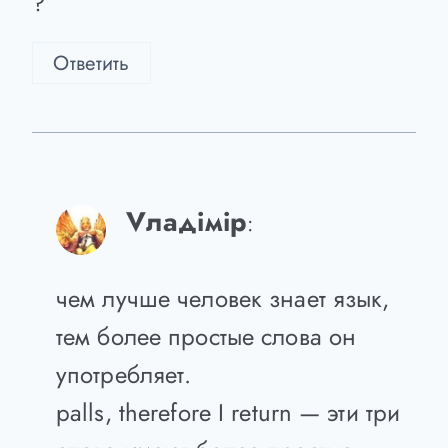
2. Two most important days of your
life are day when you was born and
day when you understand why.
?
Ответить
Vладiмiр
:
чем лучше человек знает язык,