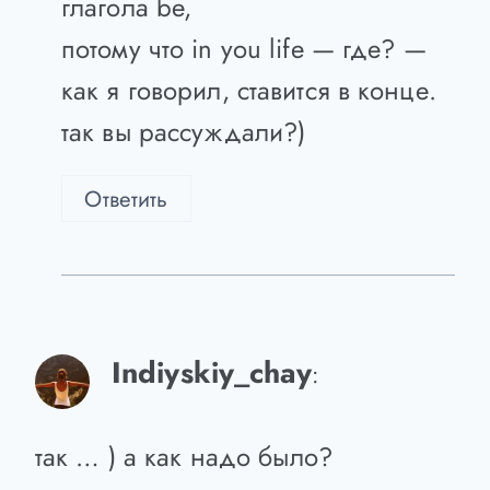
и если множ.число, то are)
in you life вы поставили после
глагола be,
потому что in you life — где? —
как я говорил, ставится в конце.
так вы рассуждали?)
Ответить