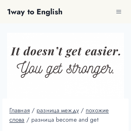
Перейти
1way to English
к
содержимому
Главная
/
разница между
/
похожие
слова
/
разница become and get