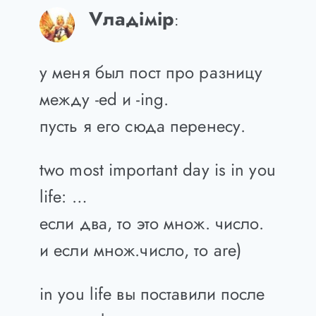
Vладiмiр
:
у меня был пост про разницу
между -ed и -ing.
пусть я его сюда перенесу.
two most important day is in you
life: …
если два, то это множ. число.