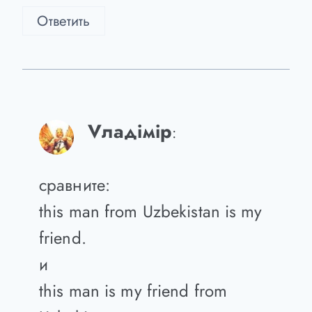
Indiyskiy_chay
:
так … ) а как надо было?
Ответить
Vладiмiр
:
сравните:
this man from Uzbekistan is my