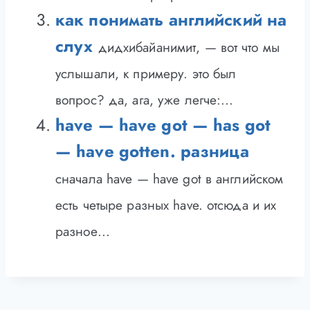
как понимать английский на
слух
дидхибайанимит, — вот что мы
услышали, к примеру. это был
вопрос? да, ага, уже легче:...
have — have got — has got
— have gotten. разница
сначала have — have got в английском
есть четыре разных have. отсюда и их
разное...